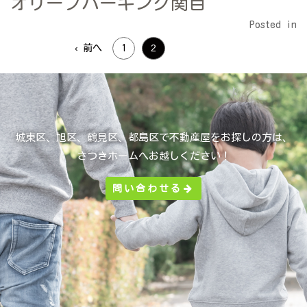
オリーブパーキング関目
Posted in
2
‹ 前へ
1
城東区、旭区、鶴見区、都島区で不動産屋をお探しの方は、
さつきホームへお越しください！
問い合わせる