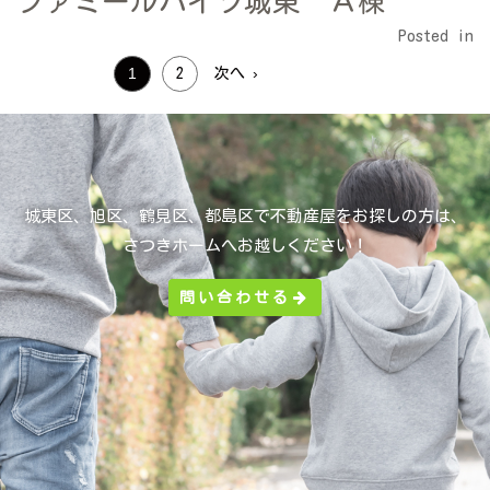
ファミールハイツ城東 Ａ棟
Posted in
1
2
次へ ›
城東区、旭区、鶴見区、都島区で不動産屋をお探しの方は、
さつきホームへお越しください！
問い合わせる