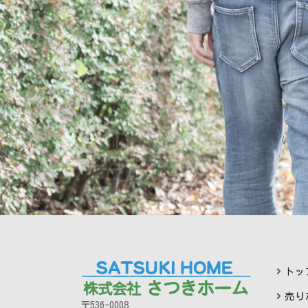
トッ
売り
〒536-0008