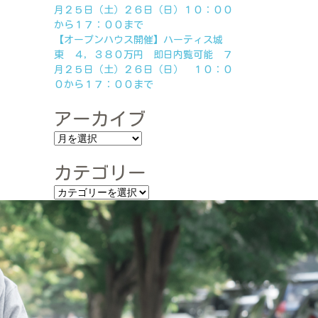
月２５日（土）２６日（日）１０：００
から１７：００まで
【オープンハウス開催】ハーティス城
東 ４，３８０万円 即日内覧可能 ７
月２５日（土）２６日（日） １０：０
０から１７：００まで
アーカイブ
カテゴリー