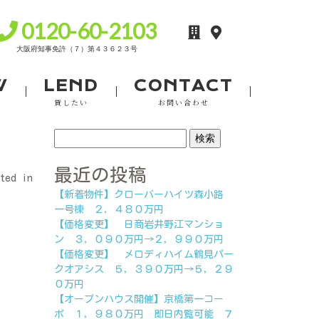
0120-60-2103
W
LEND
CONTACT
貸したい
お問い合わせ
検
索:
最近の投稿
ted in
【新着物件】クローバーハイツ森小路
一号棟 ２，４８０万円
【価格変更】 日商岩井野江マンショ
ン ３，０９０万円→２，９９０万円
【価格変更】 メロディハイム鶴見パー
クオアシス ５，３９０万円→５，２９
０万円
【オープンハウス開催】京橋第一コー
ポ １，９８０万円 即日内覧可能 ７