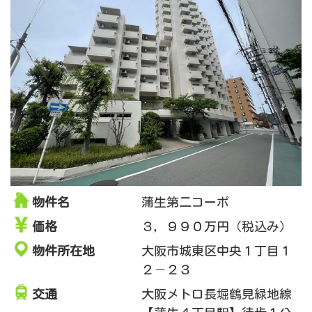
物件名
蒲生第二コーポ
価格
３，９９０万円（税込み）
物件所在地
大阪市城東区中央１丁目１
２－２３
交通
大阪メトロ長堀鶴見緑地線