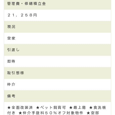
管理費・修繕積立金
２１，２５８円
現況
空家
引渡し
即時
取引態様
仲介
備考
★全面改装済 ★ペット飼育可 ★最上階 ★食洗機
付き ★仲介手数料５０％オフ対象物件 ★空部